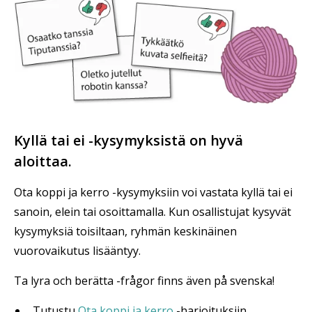
Kyllä tai ei -kysymyksistä on hyvä
aloittaa.
Ota koppi ja kerro -kysymyksiin voi vastata kyllä tai ei
sanoin, elein tai osoittamalla. Kun osallistujat kysyvät
kysymyksiä toisiltaan, ryhmän keskinäinen
vuorovaikutus lisääntyy.
Ta lyra och berätta -frågor finns även på svenska!
Tutustu
Ota koppi ja kerro
-harjoituksiin.