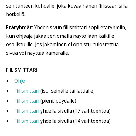
sen tunteen kohdalle, joka kuvaa hänen fiilistään sillä
hetkellä.
Etäryhmät
: Yhden sivun fiilismittari sopii etäryhmiin,
kun ohjaaja jakaa sen omalla näytöllään kaikille
osallistujille. Jos jakaminen ei onnistu, tulostettua
sivua voi näyttää kameralle.
FIILISMITTARI
Ohje
Fiilismittari
(iso, seinälle tai lattialle)
Fiilismittari
(pieni, pöydälle)
Fiilismittari
yhdellä sivulla (17 vaihtoehtoa)
Fiilismittari
yhdellä sivulla (14 vaihtoehtoa)