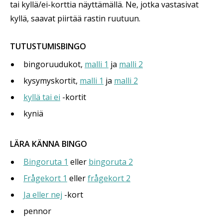
tai kyllä/ei-korttia näyttämällä. Ne, jotka vastasivat
kyllä, saavat piirtää rastin ruutuun.
TUTUSTUMISBINGO
bingoruudukot,
malli 1
ja
malli 2
kysymyskortit,
malli 1
ja
malli 2
kyllä tai ei
-kortit
kyniä
LÄRA KÄNNA BINGO
Bingoruta 1
eller
bingoruta 2
Frågekort 1
eller
frågekort 2
Ja eller nej
-kort
pennor