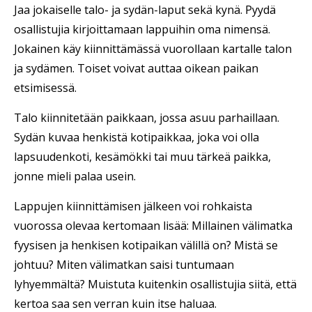
Jaa jokaiselle talo- ja sydän-laput sekä kynä. Pyydä
osallistujia kirjoittamaan lappuihin oma nimensä.
Jokainen käy kiinnittämässä vuorollaan kartalle talon
ja sydämen. Toiset voivat auttaa oikean paikan
etsimisessä.
Talo kiinnitetään paikkaan, jossa asuu parhaillaan.
Sydän kuvaa henkistä kotipaikkaa, joka voi olla
lapsuudenkoti, kesämökki tai muu tärkeä paikka,
jonne mieli palaa usein.
Lappujen kiinnittämisen jälkeen voi rohkaista
vuorossa olevaa kertomaan lisää: Millainen välimatka
fyysisen ja henkisen kotipaikan välillä on? Mistä se
johtuu? Miten välimatkan saisi tuntumaan
lyhyemmältä? Muistuta kuitenkin osallistujia siitä, että
kertoa saa sen verran kuin itse haluaa.