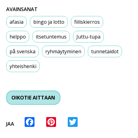
AVAINSANAT
afasia
bingo ja lotto
fiiliskierros
helppo
itsetuntemus
Juttu-tupa
på svenska
ryhmäytyminen
tunnetaidot
yhteishenki
OIKOTIE AITTAAN
Facebook
Pinterest
Twitter
JAA