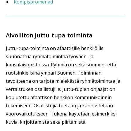
Kompispromenad
Aivoliiton Juttu-tupa-toiminta
Juttu-tupa-toiminta on afaattisille henkilöille
suunnattua ryhmätoimintaa työväen- ja
kansalaisopistoissa. Ryhmiä on sekä suomen- että
ruotsinkielisinä ympäri Suomen. Toiminnan
tavoitteena on tarjota mielekästä ryhmätoimintaa ja
vertaistukea osallistujille. Juttu-tupien ohjaajat on
koulutettu afaattisen henkilön kommunikoinnin
tukemiseen. Osallistujia tuetaan ja kannustetaan
vuorovaikutukseen. Tukena käytetään esime
rkiksi
kuvia, kirjoittamista sekä piirtämistä.