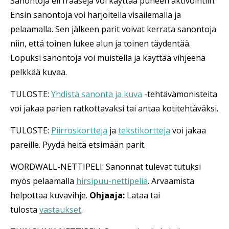
Sanontoja eli fraaseja voi käyttää puheen aktivointiin.
Ensin sanontoja voi harjoitella visailemalla ja
pelaamalla. Sen jälkeen parit voivat kerrata sanontoja
niin, että toinen lukee alun ja toinen täydentää.
Lopuksi sanontoja voi muistella ja käyttää vihjeenä
pelkkää kuvaa.
TULOSTE:
Yhdistä sanonta ja kuva
-tehtävämonisteita
voi jakaa parien ratkottavaksi tai antaa kotitehtäväksi.
TULOSTE:
Piirroskortteja
ja
tekstikortteja
voi jakaa
pareille. Pyydä heitä etsimään parit.
WORDWALL-NETTIPELI: Sanonnat tulevat tutuksi
myös pelaamalla
hirsipuu-nettipeliä
. Arvaamista
helpottaa kuvavihje.
Ohjaaja:
Lataa tai
tulosta
vastaukset
.