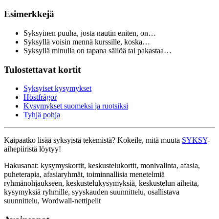
Esimerkkejä
Syksyinen puuha, josta nautin eniten, on…
Syksyllä voisin mennä kurssille, koska…
Syksyllä minulla on tapana säilöä tai pakastaa…
Tulostettavat kortit
Syksyiset kysymykset
Höstfrågor
Kysymykset suomeksi ja ruotsiksi
Tyhjä pohja
Kaipaatko lisää syksyistä tekemistä? Kokeile, mitä muuta
SYKSY
-
aihepiiristä löytyy!
Hakusanat: kysymyskortit, keskustelukortit, monivalinta, afasia,
puheterapia, afasiaryhmät, toiminnallisia menetelmiä
ryhmänohjaukseen, keskustelukysymyksiä, keskustelun aiheita,
kysymyksiä ryhmille, syyskauden suunnittelu, osallistava
suunnittelu, Wordwall-nettipelit