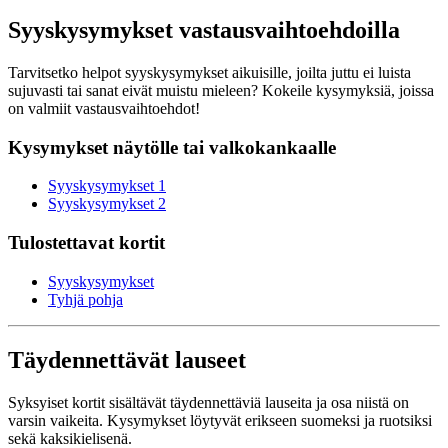
Syyskysymykset vastausvaihtoehdoilla
Tarvitsetko helpot syyskysymykset aikuisille, joilta juttu ei luista
sujuvasti tai sanat eivät muistu mieleen? Kokeile kysymyksiä, joissa
on valmiit vastausvaihtoehdot!
Kysymykset näytölle tai valkokankaalle
Syyskysymykset 1
Syyskysymykset 2
Tulostettavat kortit
Syyskysymykset
Tyhjä pohja
Täydennettävät lauseet
Syksyiset kortit sisältävät täydennettäviä lauseita ja osa niistä on
varsin vaikeita. Kysymykset löytyvät erikseen suomeksi ja ruotsiksi
sekä kaksikielisenä.