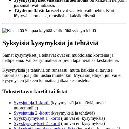
Syyskysymykset vastausvaihtoehdoilla
on kaikkein helpoin,
jos sanat ovat hukassa.
Täydennettävät lauseet
ovat vaativin vaihtoehto. Kortit
löytyvät suomeksi, ruotsiksi ja kaksikielisenä.
Syksyisiä kysymyksiä ja tehtäviä
Samat kysymykset ja tehtävät ovat eri muodoissa: kortteina ja
nettipeleinä. Valitse ryhmällesi sopivin tapa herättää keskustelua.
Kysymyksiä ja tehtäviä on runsaasti, mutta kaikkia ei tarvitse
”suorittaa”, jos juttu luistaa muutenkin. Myös suljettujen juu vai ei -
kysymysten jälkeen kannattaa jatkaa keskustelua.
Tulostettavat kortit tai listat
Syysjuttuja 1 -kortit
(kysymyksiä ja tehtäviä, myös
nuoremmille)
Syysjuttuja 2 -kortit
(kysymyksiä ja tehtäviä)
Syyskysymykset 1 -kortit
(juu vai ei -kysymyksiä)
Syyskysymykset 2 -kortit
(juu vai ei -kysymyksiä)
Syksyiset luontokysymykset -lista
(juu vai ei -kysymyksiä)