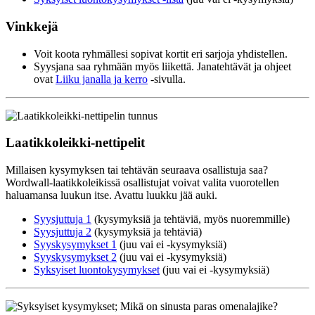
Vinkkejä
Voit koota ryhmällesi sopivat kortit eri sarjoja yhdistellen.
Syysjana saa ryhmään myös liikettä. Janatehtävät ja ohjeet
ovat
Liiku janalla ja kerro
-sivulla.
Laatikkoleikki-nettipelit
Millaisen kysymyksen tai tehtävän seuraava osallistuja saa?
Wordwall-laatikkoleikissä osallistujat voivat valita vuorotellen
haluamansa luukun itse. Avattu luukku jää auki.
Syysjuttuja 1
(kysymyksiä ja tehtäviä, myös nuoremmille)
Syysjuttuja 2
(kysymyksiä ja tehtäviä)
Syyskysymykset 1
(juu vai ei -kysymyksiä)
Syyskysymykset 2
(juu vai ei -kysymyksiä)
Syksyiset luontokysymykset
(juu vai ei -kysymyksiä)