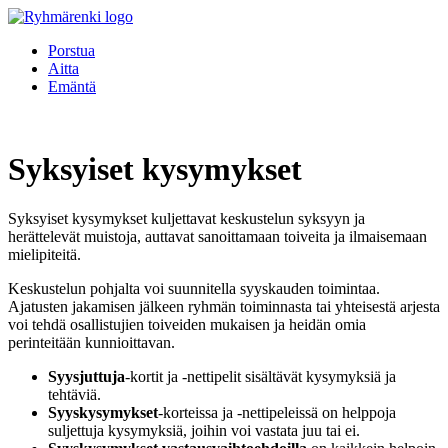
Porstua
Aitta
Emäntä
Syksyiset kysymykset
Syksyiset kysymykset kuljettavat keskustelun syksyyn ja
herättelevät muistoja, auttavat sanoittamaan toiveita ja ilmaisemaan
mielipiteitä.
Keskustelun pohjalta voi suunnitella syyskauden toimintaa.
Ajatusten jakamisen jälkeen ryhmän toiminnasta tai yhteisestä arjesta
voi tehdä osallistujien toiveiden mukaisen ja heidän omia
perinteitään kunnioittavan.
Syysjuttuja
-kortit ja -nettipelit sisältävät kysymyksiä ja
tehtäviä.
Syyskysymykset
-korteissa ja -nettipeleissä on helppoja
suljettuja kysymyksiä, joihin voi vastata juu tai ei.