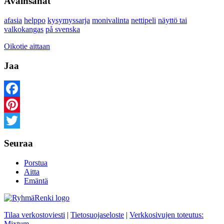
Avainsanat
afasia
helppo
kysymyssarja
monivalinta
nettipeli
näyttö tai
valkokangas
på svenska
Oikotie aittaan
Jaa
Facebook
Pinterest
Twitter
Seuraa
Porstua
Aitta
Emäntä
Tilaa verkostoviesti
|
Tietosuojaseloste
|
Verkkosivujen toteutus:
Mixtum