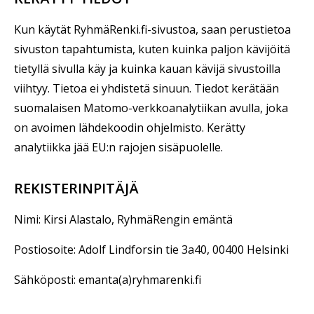
Kun käytät RyhmäRenki.fi-sivustoa, saan perustietoa
sivuston tapahtumista, kuten kuinka paljon kävijöitä
tietyllä sivulla käy ja kuinka kauan kävijä sivustoilla
viihtyy. Tietoa ei yhdistetä sinuun. Tiedot kerätään
suomalaisen Matomo-verkkoanalytiikan avulla, joka
on avoimen lähdekoodin ohjelmisto. Kerätty
analytiikka jää EU:n rajojen sisäpuolelle.
REKISTERINPITÄJÄ
Nimi: Kirsi Alastalo, RyhmäRengin emäntä
Postiosoite: Adolf Lindforsin tie 3a40, 00400 Helsinki
Sähköposti: emanta(a)ryhmarenki.fi