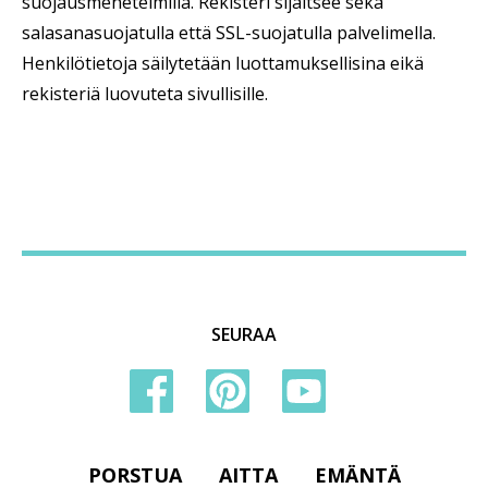
suojausmenetelmillä. Rekisteri sijaitsee sekä
salasanasuojatulla että SSL-suojatulla palvelimella.
Henkilötietoja säilytetään luottamuksellisina eikä
rekisteriä luovuteta sivullisille.
SEURAA
PORSTUA
AITTA
EMÄNTÄ