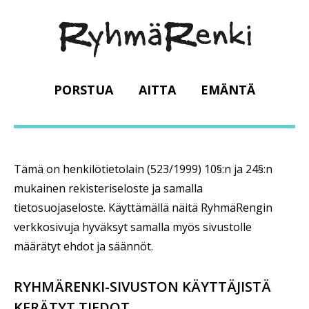
PORSTUA
AITTA
EMÄNTÄ
Tämä on henkilötietolain (523/1999) 10§:n ja 24§:n
mukainen rekisteriseloste ja samalla
tietosuojaseloste. Käyttämällä näitä RyhmäRengin
verkkosivuja hyväksyt samalla myös sivustolle
määrätyt ehdot ja säännöt.
RYHMÄRENKI-SIVUSTON KÄYTTÄJISTÄ
KERÄTYT TIEDOT