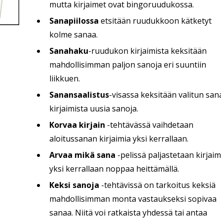
mutta kirjaimet ovat bingoruudukossa.
Sanapiilossa
etsitään ruudukkoon kätketyt
kolme sanaa.
Sanahaku
-ruudukon kirjaimista keksitään
mahdollisimman paljon sanoja eri suuntiin
liikkuen.
Sanansaalistus
-visassa keksitään valitun sa
kirjaimista uusia sanoja.
Korvaa kirjain
-tehtävässä vaihdetaan
aloitussanan kirjaimia yksi kerrallaan.
Arvaa mikä sana
-pelissä paljastetaan kirjaim
yksi kerrallaan noppaa heittämällä.
Keksi sanoja
-tehtävissä on tarkoitus keksiä
mahdollisimman monta vastaukseksi sopivaa
sanaa. Niitä voi ratkaista yhdessä tai antaa