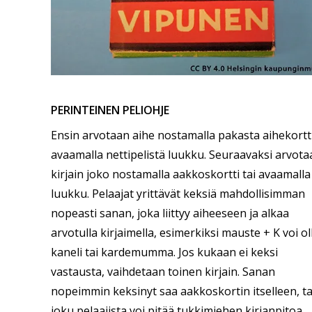
PERINTEINEN PELIOHJE
Ensin arvotaan aihe nostamalla pakasta aihekortti
avaamalla nettipelistä luukku. Seuraavaksi arvot
kirjain joko nostamalla aakkoskortti tai avaamalla
luukku. Pelaajat yrittävät keksiä mahdollisimman
nopeasti sanan, joka liittyy aiheeseen ja alkaa
arvotulla kirjaimella, esimerkiksi mauste + K voi ol
kaneli tai kardemumma. Jos kukaan ei keksi
vastausta, vaihdetaan toinen kirjain. Sanan
nopeimmin keksinyt saa aakkoskortin itselleen, ta
joku pelaajista voi pitää tukkimiehen kirjanpitoa