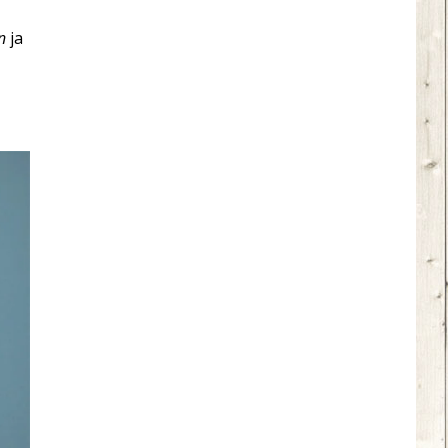
n
ja
,