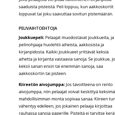
saaduista pisteistä. Peli loppuu, kun aakkoskortit
loppuvat tai joku saavuttaa sovitun pistemäärän.
PELIVAIHTOEHTOJA
Joukkuepeli:
Pelaajat muodostavat joukkueita, ja
pelinohjaaja huolehtii aiheista, aakkosista ja
kirjanpidosta. Kaikki joukkueet yrittävät keksiä
aihetta ja kirjainta vastaavia sanoja. Se joukkue, j
keksii sanan ensin tai enemmän sanoja, saa
aakkoskortin tai pisteen.
Kiireetön aivojumppa:
Jos tavoitteena on rento
aivojumppa, niin pelaajat voivat keskittyä keksim
mahdollisimman monta sopivaa sanaa. Kiireen tu
vähentyy edelleen, jos jokainen pelaaja kirjoittaa
rauhassa sanoja paperille. Pisteitä ei tarvitse kerä