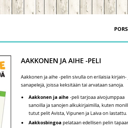
PORS
AAKKONEN JA AIHE -PELI
Aakkonen ja aihe -pelin sivulla on erilaisia kirjain- 
sanapelejä, joissa keksitään tai arvataan sanoja.
Aakkonen ja aihe
-peli tarjoaa aivojumppaa
sanoilla ja sanojen alkukirjaimilla, kuten monil
tutut pelit Avista, Vipunen ja Laiva on lastattu.
Aakkosbingoa
pelataan edellisen pelin tapaa