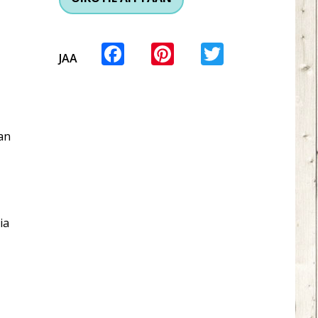
Facebook
Pinterest
Twitter
JAA
nan
ia