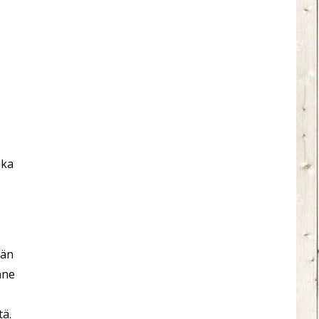
oka
ään
nne
tä.