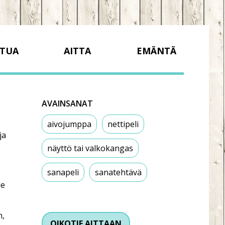
TUA
AITTA
EMÄNTÄ
AVAINSANAT
aivojumppa
nettipeli
ja
näyttö tai valkokangas
sanapeli
sanatehtävä
le
n,
OIKOTIE AITTAAN