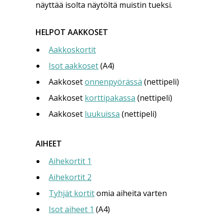
näyttää isolta näytöltä muistin tueksi.
HELPOT AAKKOSET
Aakkoskortit
Isot aakkoset
(A4)
Aakkoset
onnenpyörässä
(nettipeli)
Aakkoset
korttipakassa
(nettipeli)
Aakkoset
luukuissa
(nettipeli)
AIHEET
Aihekortit 1
Aihekortit 2
Tyhjät kortit
omia aiheita varten
Isot aiheet 1
(A4)