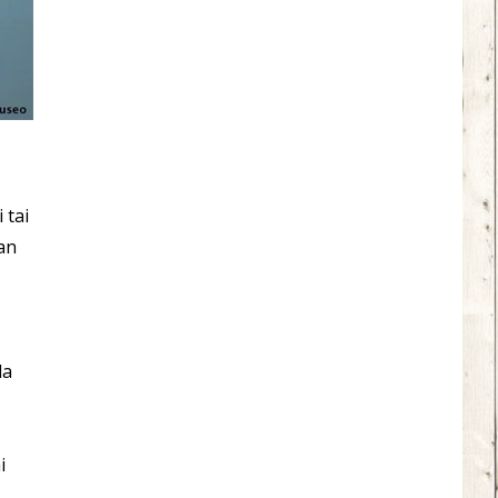
 tai
aan
la
i