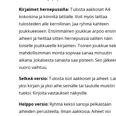
Kirjaimet hernepussilla:
Tulosta aakkoset A4-
kokoisina ja kiinnitä lattialle. Voit myös laittaa
tulosteiden alle kerniliinan. Jaa ryhmä kahteen
joukkueeseen. Ensimmäinen joukkue arpoo ensin
aiheen ja heittää sitten hernepussia valiten näin
toiselle joukkueelle kirjaimen. Toinen joukkue kek
mahdollisimman monta sopivaa sanaa minuutin
aikana. Jokaisesta sanasta saa pisteen. Sen jälkee
vuoro vaihtuu.
Selkeä versio:
Tulosta isot aakkoset ja aiheet. La
yksi kirjain ja yksi aihe seinälle tai taululle muistin
tueksi. Kirjoita vastaukset näkyville.
Helppo versio:
Ryhmä keksii sanoja pelkästään
aiheiden perusteella, ilman aakkosia. Aiheet voi