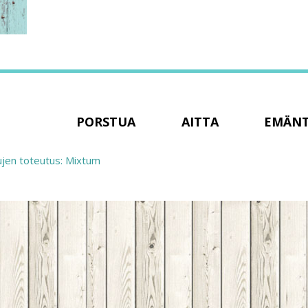
PORSTUA
AITTA
EMÄN
ujen toteutus: Mixtum