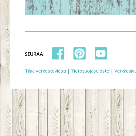
SEURAA
Tilaa verkostoviesti
|
Tietosuojaseloste
|
Verkkosiv