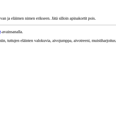
an ja eläimen nimen erikseen. Jätä silloin apinakortit pois.
O
-avainsanalla.
, tuttujen eläinten valokuvia, aivojumppa, aivotreeni, muistiharjoitus,