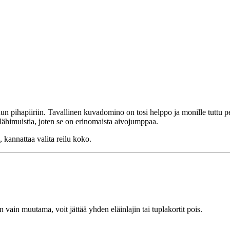
dun pihapiiriin. Tavallinen kuvadomino on tosi helppo ja monille tuttu 
 lähimuistia, joten se on erinomaista aivojumppaa.
kannattaa valita reilu koko.
 vain muutama, voit jättää yhden eläinlajin tai tuplakortit pois.