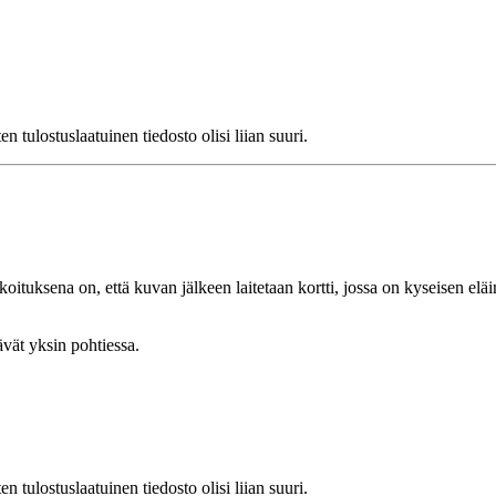
ulostuslaatuinen tiedosto olisi liian suuri.
oituksena on, että kuvan jälkeen laitetaan kortti, jossa on kyseisen elä
ävät yksin pohtiessa.
ulostuslaatuinen tiedosto olisi liian suuri.