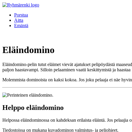
Porstua
Aitta
Emäntä
Eläindomino
Eläindomino-pelin tutut eläimet vievät ajatukset pelipöydästä maaseu
paljon haastavampi. Silloin pelaaminen vaatii keskittymistä ja haastaa
Molemmista dominoista on kaksi kokoa. Jos joku pelaaja ei näe hyvin, 
Helppo eläindomino
Helpossa eläindominossa on kahdeksan erilaista eläintä. Jos pelaajia on
Tiedostoissa on mukana kuvadominon valmistus- ja peliohjeet.