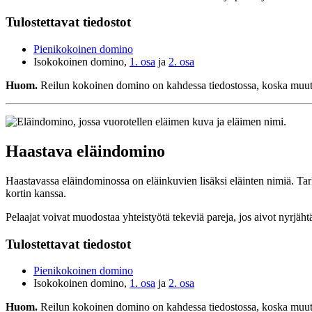
Tulostettavat tiedostot
Pienikokoinen domino
Isokokoinen domino,
1. osa
ja
2. osa
Huom.
Reilun kokoinen domino on kahdessa tiedostossa, koska muuten t
Haastava eläindomino
Haastavassa eläindominossa on eläinkuvien lisäksi eläinten nimiä. Tark
kortin kanssa.
Pelaajat voivat muodostaa yhteistyötä tekeviä pareja, jos aivot nyrjäht
Tulostettavat tiedostot
Pienikokoinen domino
Isokokoinen domino,
1. osa
ja
2. osa
Huom.
Reilun kokoinen domino on kahdessa tiedostossa, koska muuten t