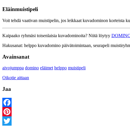
Eläinmuistipeli
Voit tehdä vaativan muistipelin, jos leikkaat kuvadominon korteista kuv
Kaipaako ryhmäsi toisenlaisia kuvadominoita? Niitä löytyy
DOMIN
Hakusanat: helppo kuvadomino päivätoimintaan, seurapeli muistiryhmiin
Avainsanat
aivojumppa
domino
eläimet
helppo
muistipeli
Oikotie aittaan
Jaa
Facebook
Pinterest