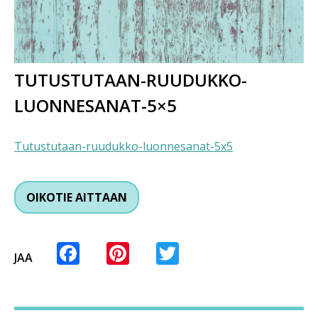
TUTUSTUTAAN-RUUDUKKO-
LUONNESANAT-5×5
Tutustutaan-ruudukko-luonnesanat-5x5
OIKOTIE AITTAAN
Facebook
Pinterest
Twitter
JAA