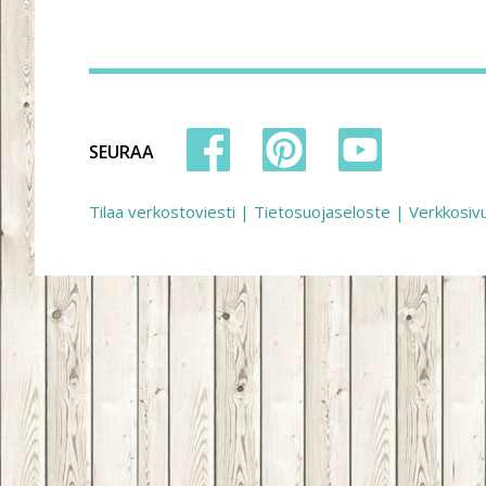
SEURAA
Tilaa verkostoviesti
|
Tietosuojaseloste
|
Verkkosiv