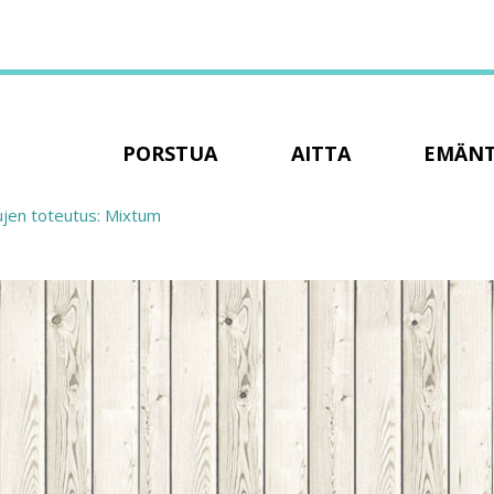
PORSTUA
AITTA
EMÄN
ujen toteutus: Mixtum