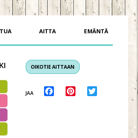
TUA
AITTA
EMÄNTÄ
KI
OIKOTIE AITTAAN
Facebook
Pinterest
Twitter
JAA