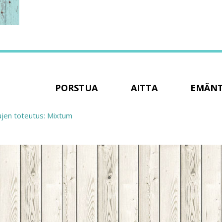
PORSTUA
AITTA
EMÄN
ujen toteutus: Mixtum