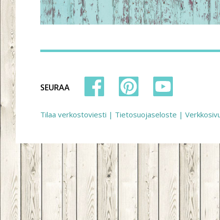
SEURAA
Tilaa verkostoviesti
|
Tietosuojaseloste
|
Verkkosiv