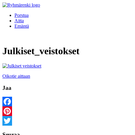
Porstua
Aitta
Emäntä
Julkiset_veistokset
Oikotie aittaan
Jaa
Facebook
Pinterest
Twitter
Seuraa