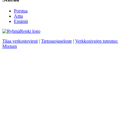
Porstua
Aitta
Emäntä
Tilaa verkostoviesti
|
Tietosuojaseloste
|
Verkkosivujen toteutus:
Mixtum