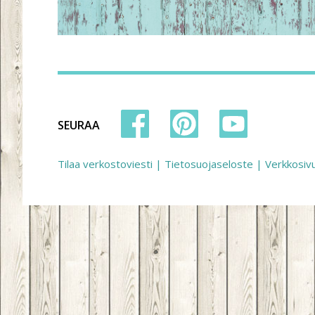
SEURAA
Tilaa verkostoviesti
|
Tietosuojaseloste
|
Verkkosiv