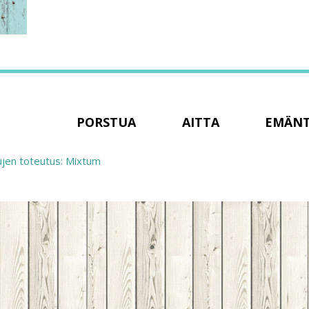
PORSTUA
AITTA
EMÄN
ujen toteutus: Mixtum