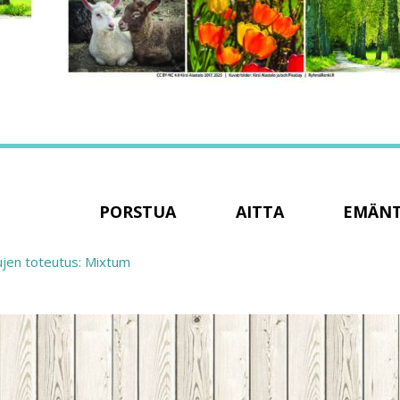
PORSTUA
AITTA
EMÄN
ujen toteutus: Mixtum