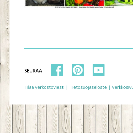
SEURAA
Tilaa verkostoviesti
|
Tietosuojaseloste
|
Verkkosiv