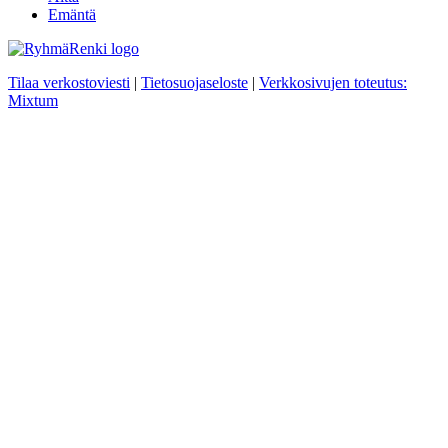
Emäntä
Tilaa verkostoviesti
|
Tietosuojaseloste
|
Verkkosivujen toteutus:
Mixtum