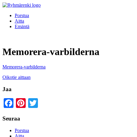
Porstua
Aitta
Emäntä
Memorera-varbilderna
Memorera-varbilderna
Oikotie aittaan
Jaa
Facebook
Pinterest
Twitter
Seuraa
Porstua
Aitta