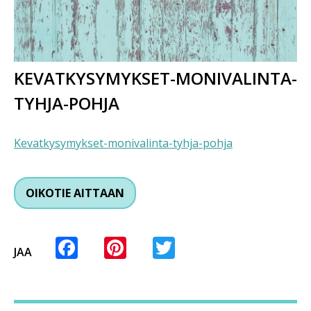
KEVATKYSYMYKSET-MONIVALINTA-
TYHJA-POHJA
Kevatkysymykset-monivalinta-tyhja-pohja
OIKOTIE AITTAAN
Facebook
Pinterest
Twitter
JAA