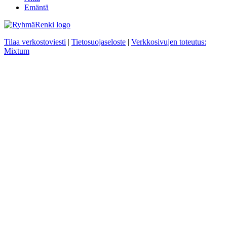
Emäntä
Tilaa verkostoviesti
|
Tietosuojaseloste
|
Verkkosivujen toteutus:
Mixtum