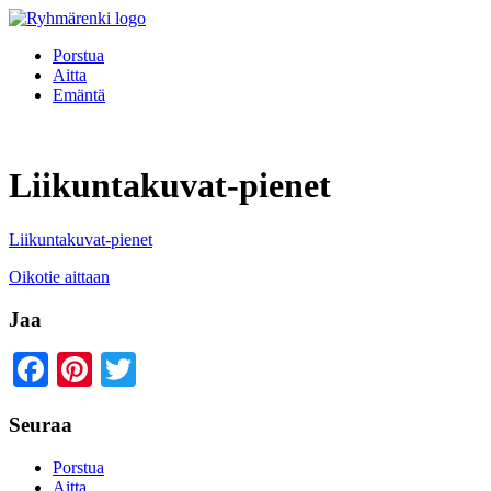
Porstua
Aitta
Emäntä
Liikuntakuvat-pienet
Liikuntakuvat-pienet
Oikotie aittaan
Jaa
Facebook
Pinterest
Twitter
Seuraa
Porstua
Aitta