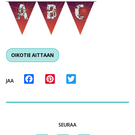
OIKOTIE AITTAAN
Facebook
Pinterest
Twitter
JAA
SEURAA