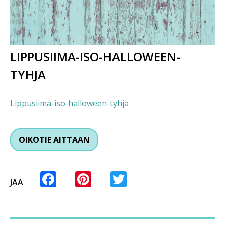
LIPPUSIIMA-ISO-HALLOWEEN-
TYHJA
Lippusiima-iso-halloween-tyhja
OIKOTIE AITTAAN
Facebook
Pinterest
Twitter
JAA