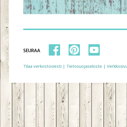
SEURAA
Tilaa verkostoviesti
|
Tietosuojaseloste
|
Verkkosiv