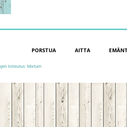
PORSTUA
AITTA
EMÄN
ujen toteutus: Mixtum