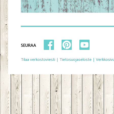
SEURAA
Tilaa verkostoviesti
|
Tietosuojaseloste
|
Verkkosiv