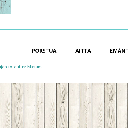
PORSTUA
AITTA
EMÄN
ujen toteutus: Mixtum