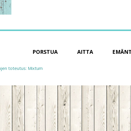
PORSTUA
AITTA
EMÄN
ujen toteutus: Mixtum