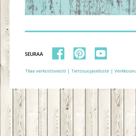
SEURAA
Tilaa verkostoviesti
|
Tietosuojaseloste
|
Verkkosiv