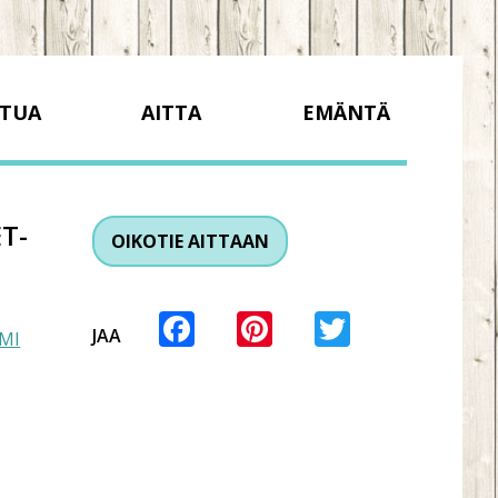
TUA
AITTA
EMÄNTÄ
T-
OIKOTIE AITTAAN
Facebook
Pinterest
Twitter
JAA
MMI