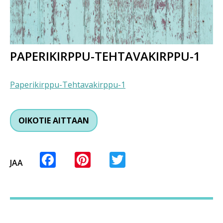
PAPERIKIRPPU-TEHTAVAKIRPPU-1
Paperikirppu-Tehtavakirppu-1
OIKOTIE AITTAAN
Facebook
Pinterest
Twitter
JAA