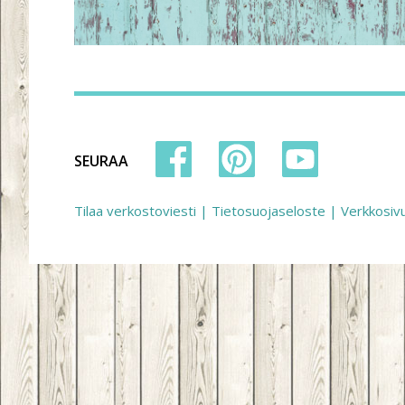
SEURAA
Tilaa verkostoviesti
|
Tietosuojaseloste
|
Verkkosiv