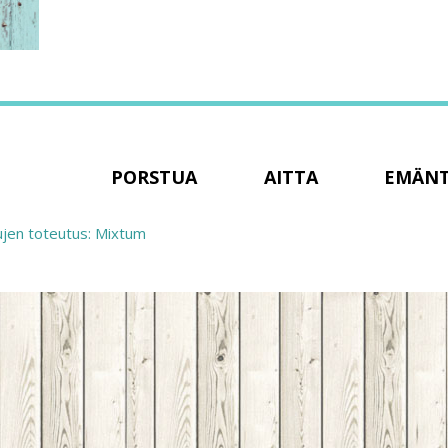
PORSTUA
AITTA
EMÄN
ujen toteutus: Mixtum