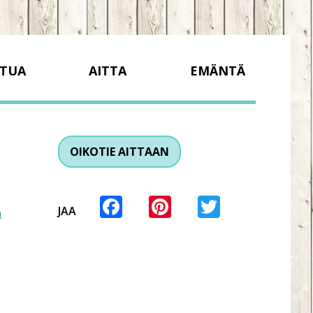
TUA
AITTA
EMÄNTÄ
OIKOTIE AITTAAN
Facebook
Pinterest
Twitter
JAA
a