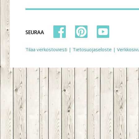
SEURAA
Tilaa verkostoviesti
|
Tietosuojaseloste
|
Verkkosiv