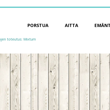
PORSTUA
AITTA
EMÄN
ujen toteutus: Mixtum