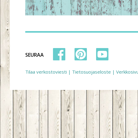
SEURAA
Tilaa verkostoviesti
|
Tietosuojaseloste
|
Verkkosiv