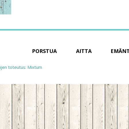
PORSTUA
AITTA
EMÄN
ujen toteutus: Mixtum