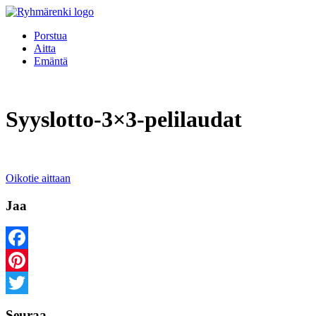
Porstua
Aitta
Emäntä
Syyslotto-3×3-pelilaudat
Oikotie aittaan
Jaa
Facebook
Pinterest
Twitter
Seuraa