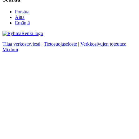
Porstua
Aitta
Emäntä
Tilaa verkostoviesti
|
Tietosuojaseloste
|
Verkkosivujen toteutus:
Mixtum