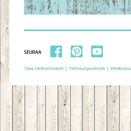
SEURAA
Tilaa verkostoviesti
|
Tietosuojaseloste
|
Verkkosiv