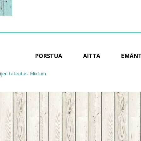
PORSTUA
AITTA
EMÄN
ujen toteutus: Mixtum