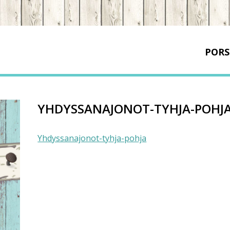
PORS
YHDYSSANAJONOT-TYHJA-POHJ
Yhdyssanajonot-tyhja-pohja