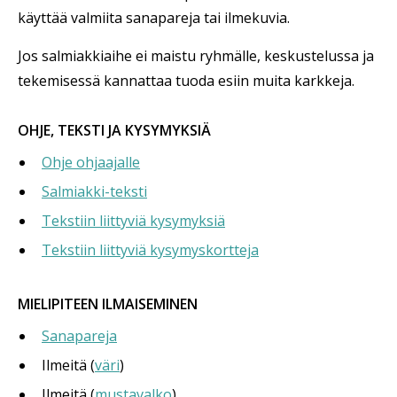
käyttää valmiita sanapareja tai ilmekuvia.
Jos salmiakkiaihe ei maistu ryhmälle, keskustelussa ja
tekemisessä kannattaa tuoda esiin muita karkkeja.
OHJE, TEKSTI JA KYSYMYKSIÄ
Ohje ohjaajalle
Salmiakki-teksti
Tekstiin liittyviä kysymyksiä
Tekstiin liittyviä kysymyskortteja
MIELIPITEEN ILMAISEMINEN
Sanapareja
Ilmeitä (
väri
)
Ilmeitä (
mustavalko
)