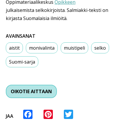
Oppimateriaalikeskus
Opikkeen
julkaisemista selkokirjoista. Salmiakki-teksti on
kirjasta Suomalaisia ilmiöitä.
AVAINSANAT
aistit
monivalinta
muistipeli
selko
Suomi-sarja
OIKOTIE AITTAAN
Facebook
Pinterest
Twitter
JAA