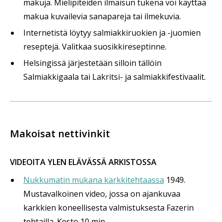
makuja. Mielipiteiden ilmaisun tukena voi käyttää
makua kuvailevia sanapareja tai ilmekuvia.
Internetistä löytyy salmiakkiruokien ja -juomien
reseptejä. Valitkaa suosikkireseptinne.
Helsingissä järjestetään silloin tällöin
Salmiakkigaala tai Lakritsi- ja salmiakkifestivaalit.
Makoisat nettivinkit
VIDEOITA YLEN ELÄVÄSSÄ ARKISTOSSA
Nukkumatin mukana karkkitehtaassa
1949.
Mustavalkoinen video, jossa on ajankuvaa
karkkien koneellisesta valmistuksesta Fazerin
tehtailla. Kesto 10 min.