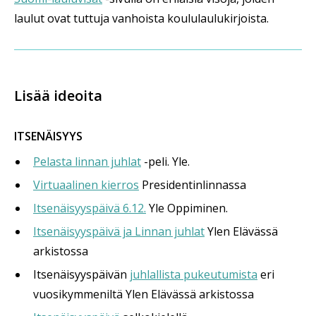
laulut ovat tuttuja vanhoista koululaulukirjoista.
Lisää ideoita
ITSENÄISYYS
Pelasta linnan juhlat
-peli. Yle.
Virtuaalinen kierros
Presidentinlinnassa
Itsenäisyyspäivä 6.12.
Yle Oppiminen.
Itsenäisyyspäivä ja Linnan juhlat
Ylen Elävässä
arkistossa
Itsenäisyyspäivän
juhlallista pukeutumista
eri
vuosikymmeniltä Ylen Elävässä arkistossa