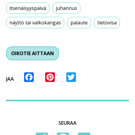
itsenäisyyspäivä
juhannus
näyttö tai valkokangas
palaute
tietovisa
OIKOTIE AITTAAN
Facebook
Pinterest
Twitter
JAA
SEURAA