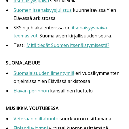
Itsenäisyyspäivä
selkokielellä
Suomen itsenäisyysjulistus
kuunneltavissa Ylen
Elävässä arkistossa
SKS:n juhlakalenterissa on
itsenäisyyspäivä-
teemasivut
. Suomalaisen kirjallisuuden seura.
Testi:
Mitä tiedät Suomen itsenäistymisestä?
SUOMALAISUUS
Suomalaisuuden ilmentymiä
eri vuosikymmenten
ohjelmissa Ylen Elävässä arkistossa
Elävän perinnön
kansallinen luettelo
MUSIIKKIA YOUTUBESSA
Veteraanin iltahuuto
suurkuoron esittämänä
Finlandia-hymni
virtuaalikuoron esittämänä