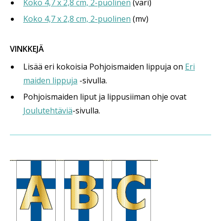
Koko 4,7 x 2,8 cm, 2-puolinen
(väri)
Koko 4,7 x 2,8 cm, 2-puolinen
(mv)
VINKKEJÄ
Lisää eri kokoisia Pohjoismaiden lippuja on
Eri
maiden lippuja
-sivulla.
Pohjoismaiden liput ja lippusiiman ohje ovat
Joulutehtäviä
-sivulla.