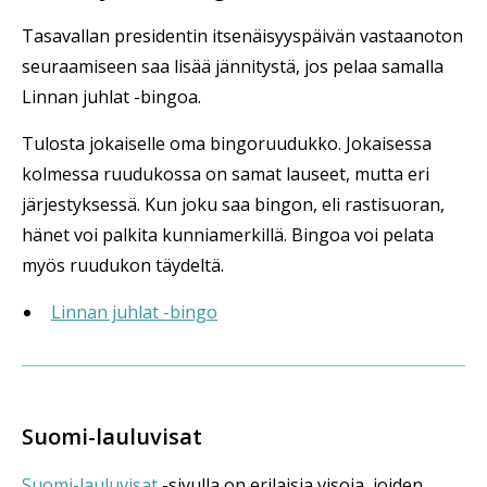
Tasavallan presidentin itsenäisyyspäivän vastaanoton
seuraamiseen saa lisää jännitystä, jos pelaa samalla
Linnan juhlat -bingoa.
Tulosta jokaiselle oma bingoruudukko. Jokaisessa
kolmessa ruudukossa on samat lauseet, mutta eri
järjestyksessä. Kun joku saa bingon, eli rastisuoran,
hänet voi palkita kunniamerkillä. Bingoa voi pelata
myös ruudukon täydeltä.
Linnan juhlat -bingo
Suomi-lauluvisat
Suomi-lauluvisat
-sivulla on erilaisia visoja, joiden