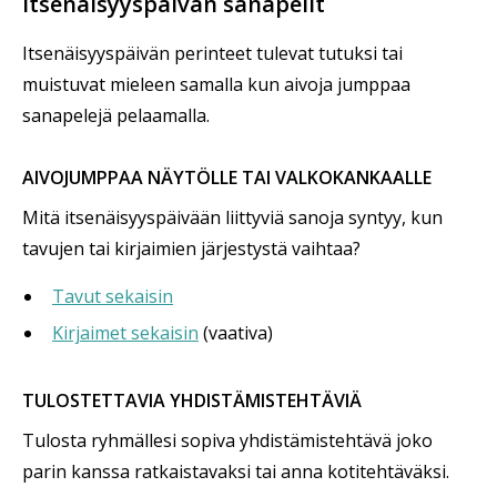
Itsenäisyyspäivän sanapelit
Itsenäisyyspäivän perinteet tulevat tutuksi tai
muistuvat mieleen samalla kun aivoja jumppaa
sanapelejä pelaamalla.
AIVOJUMPPAA NÄYTÖLLE TAI VALKOKANKAALLE
Mitä itsenäisyyspäivään liittyviä sanoja syntyy, kun
tavujen tai kirjaimien järjestystä vaihtaa?
Tavut sekaisin
Kirjaimet sekaisin
(vaativa)
TULOSTETTAVIA YHDISTÄMISTEHTÄVIÄ
Tulosta ryhmällesi sopiva yhdistämistehtävä joko
parin kanssa ratkaistavaksi tai anna kotitehtäväksi.