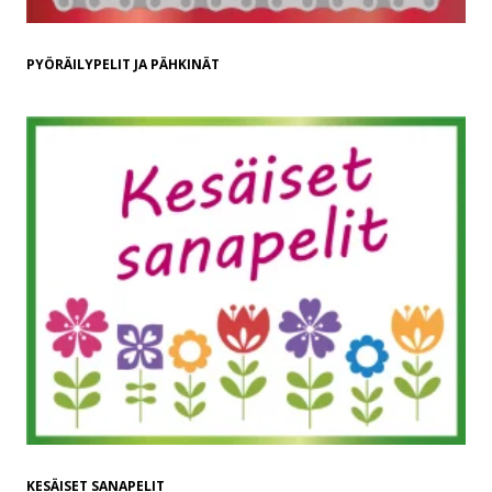
PYÖRÄILYPELIT JA PÄHKINÄT
KESÄISET SANAPELIT