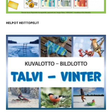
HELPOT HEITTOPELIT