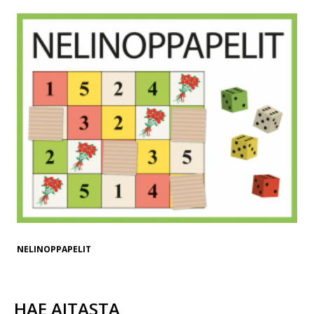
NELINOPPAPELIT
HAE AITASTA