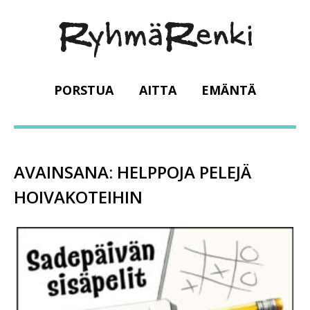
PORSTUA
AITTA
EMÄNTÄ
AVAINSANA:
HELPPOJA PELEJÄ
HOIVAKOTEIHIN