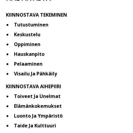
KIINNOSTAVA TEKEMINEN
Tutustuminen
Keskustelu
Oppiminen
Hauskanpito
Pelaaminen
Visailu Ja Pähkäily
KIINNOSTAVA AIHEPIIRI
Toiveet Ja Unelmat
Elämänkokemukset
Luonto Ja Ympäristö
Taide Ja Kulttuuri