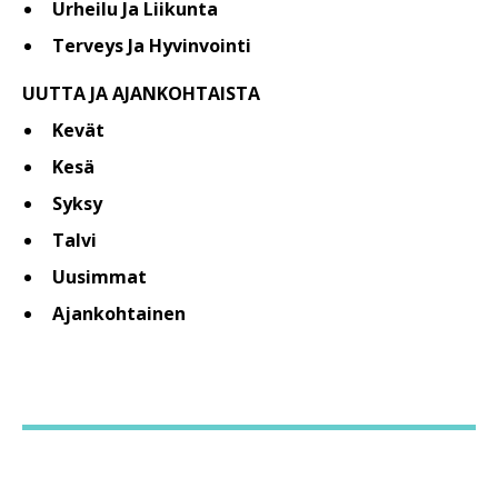
Urheilu Ja Liikunta
Terveys Ja Hyvinvointi
UUTTA JA AJANKOHTAISTA
Kevät
Kesä
Syksy
Talvi
Uusimmat
Ajankohtainen