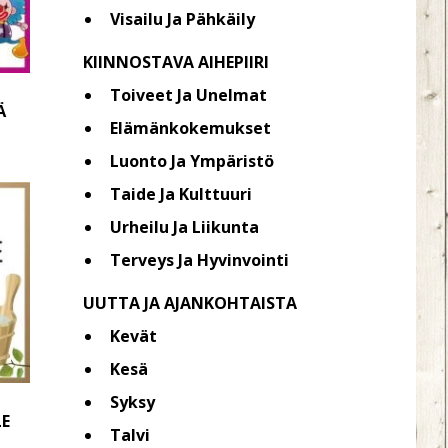
Visailu Ja Pähkäily
KIINNOSTAVA AIHEPIIRI
Toiveet Ja Unelmat
Ä
Elämänkokemukset
Luonto Ja Ympäristö
Taide Ja Kulttuuri
Urheilu Ja Liikunta
Terveys Ja Hyvinvointi
UUTTA JA AJANKOHTAISTA
Kevät
Kesä
Syksy
LE
Talvi