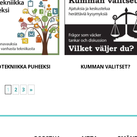
OTEKNIIKKA PUHEEKSI
KUMMAN VALITSET?
1
2
3
»