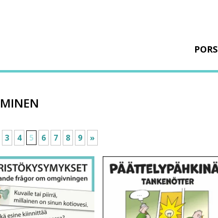
PORS
EMINEN
3
4
5
6
7
8
9
»