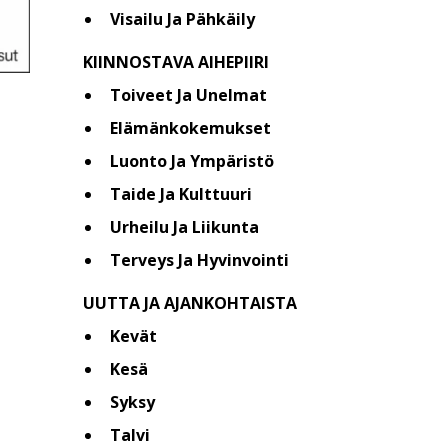
Visailu Ja Pähkäily
KIINNOSTAVA AIHEPIIRI
Toiveet Ja Unelmat
Elämänkokemukset
Luonto Ja Ympäristö
Taide Ja Kulttuuri
Urheilu Ja Liikunta
Terveys Ja Hyvinvointi
UUTTA JA AJANKOHTAISTA
Kevät
Kesä
Syksy
Talvi